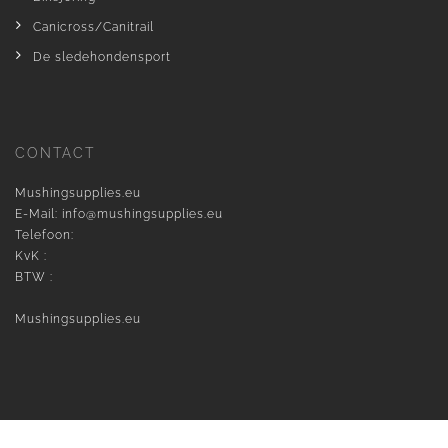
Canicross/Canitrail
De sledehondensport
CONTACT
Mushingsupplies.eu
E-Mail:
info@mushingsupplies.eu
Telefoon:
KvK :
BTW :
Mushingsupplies.eu